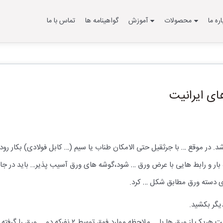
اره ما
محصولات
آموزش
گواهینامه ها
تماس با ما
ای ایرانیت
د. در موقع … با جرثقیل حتی الامکان طناب یا سیم (… کابل فولادی) بکار رود.
بار و رابط هایی با عرض ورق … شود،گوشه های ورق آسیب پذیر… باید در جابج
روی دسته ورق مطابق شکل … کرد.
یگر بکشید.
… ملاحظه موارد فوق توسط ۲ نفرکه دو … ورق را گرفته اند حمل گردد.