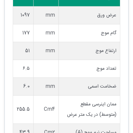
عرض ورق
mm
1097
گام موج
mm
177
ارتفاع موج
mm
51
تعداد موج
۶.۵
ضخامت اسمی
mm
6.0
ممان اینرسی مقطع
255.5
Cm4
(متوسط) در یک متر عرض
مساحت نیم موج (A)
Cm2
43.9